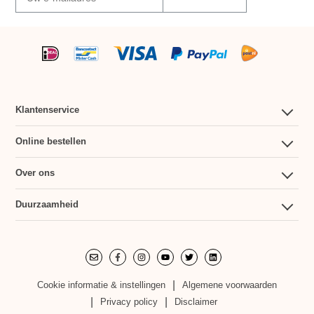
Klantenservice
Klantenservice
Online bestellen
Contact
Mijn account
Over ons
Betalen
Betalen
Over ons
Duurzaamheid
Bestellen en bezorgen
Bestellen en bezorgen
Duurzaamheid
Retourneren
Retourneren
Verantwoordelijk handelen
Cookie informatie & instellingen
Algemene voorwaarden
Duurzame productie
Privacy policy
Disclaimer