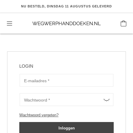
Skip
NU BESTELD, DINSDAG 11 AUGUSTUS GELEVERD
to
content
LOGIN
Vereist
E-mailadres
*
Vereist
Wachtwoord
*
Wachtwoord vergeten?
Inloggen