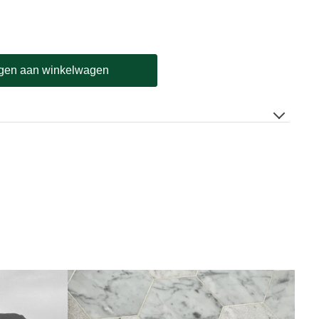
gen aan winkelwagen
20 × 7 cm
uks, 60 stuks
0
ganische plantenvezels
0H
ddoek – 140×80 is gemaakt van kwalitatieve én 100% organische
 productie zijn geen chemicaliën zoals bleek gebruikt.
e wegwerphanddoek staat bekend om zijn hoge absorptievermogen, tot
 traditionele katoenen handdoek. Een zware kwaliteit die extra licht