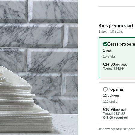
Kies je voorraad
1 pak = 10 stuks
RZAME PRODUCTIE
AFGELEID UIT DE N
Eerst prober
1 pak
10 stuks
€14,99
per pak
Totaal €14,99
Populair
12 pakken
120 stuks
€10,99
per pak
Totaal €131,88
€48,00 voordeel
Je ontvangt altijd het ge