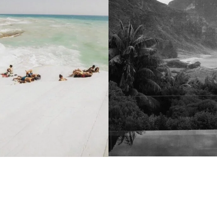
aanvoelt en niet snel
wafelstructuur.
De handdoek is hypoal
Deze handdoek is mul
schoonmaak, uitvaart
handdoek is bedoeld 
gebruik voor iedere 
winter neemt het de 
Tips
Kan gebruikt w
luxueuze laag
Perfect om al