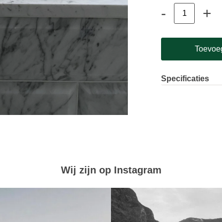
-
+
Organic
Badhanddoek
-
140x80
aantal
Toevoe
Specificaties
Gewicht
0,672 kg
Afmetingen
35 × 
Verpakking
10 st
Aantal per pak
1
Materiaal
100% or
Artikel
WT140x8
Wij zijn op Instagram
Deze Organic Badhan
plantenvezels. Bij de
De kwaliteit van dez
wel 40% meer dan een