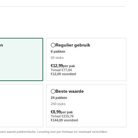
ATUUR
BIJDRAGEN AAN DE NATUUR
en
Regulier gebruik
6 pakken
60 stuks
€12,99
per pak
Totaal €77,94
€12,00 voordeel
Beste waarde
24 pakken
240 stuks
€8,99
per pak
Totaal €215,76
€144,00 voordeel
kozen aantal pakken/stuks. Levering kan per formaat en voorraad verschillen.