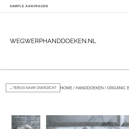
SAMPLE AANVRAGEN
BEAUTY
ZORG
HOME
/
HANDDOEKEN
/ ORGANIC 
←
TERUG NAAR OVERZICHT
Kappers
Zorg
Pedicure en nagelstudio
Beautysalons
Wellness, sauna en hotel-spa