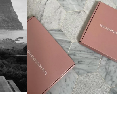
 scheurt. De handdoek heeft een luxe uitstraling met een zachte
lergeen en is perfect voor alle huidtypes, ook voor de gevoelige huid.
tifunctioneel en kan in diverse branches benut worden. (Beauty, zorg,
, etc) óf simpelweg als vervanging van de traditionele handdoek. De
voor éénmalig gebruik en is daarmee 100% hygiënisch en veilig in
klant. In de zomer houdt deze handdoek het lichaam koel en in de
warmte van het lichaam op.
orden als laken of tafelbeschermer. Dit zorgt voor een zeer zachte,
 tussen uw badstof en uw klanten.
s badhanddoek gebruikt te worden