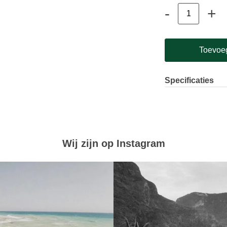
-
+
Wegwerp
Kappersschort
aantal
Toevoe
Specificaties
kleur
Zwart
Aantal per pak
2
Verpakking
20 st
Wij zijn op Instagram