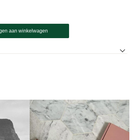
gen aan winkelwagen
0
uks, 120 stuks