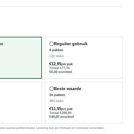
ATUUR
BIJDRAGEN AAN DE NATUUR
en
Regulier gebruik
6 pakken
120 stuks
€12,95
per pak
Totaal €77,70
€6,00 voordeel
Beste waarde
24 pakken
480 stuks
€11,95
per pak
Totaal €286,80
€48,00 voordeel
kozen aantal pakken/stuks. Levering kan per formaat en voorraad verschillen.