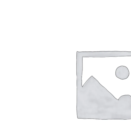
VERANTWOORDELIJK HANDELEN
DUU