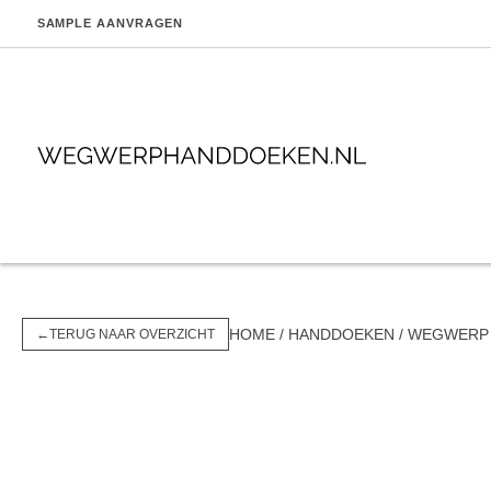
SAMPLE AANVRAGEN
BEAUTY
ZORG
HOME
/
HANDDOEKEN
/ WEGWERP
←
TERUG NAAR OVERZICHT
Kappers
Zorg
Pedicure en nagelstudio
Beautysalons
Wellness, sauna en hotel-spa