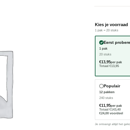
Kies je voorraad
1 pak = 20 stuks
RZAME PRODUCTIE
AFGELEID UIT DE N
Eerst prober
1 pak
20 stuks
€13,95
per pak
Totaal €13,95
Populair
12 pakken
240 stuks
€11,95
per pak
Totaal €143,40
€24,00 voordeel
Je ontvangt altijd het ge