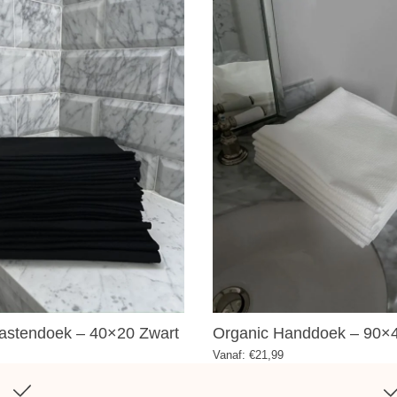
astendoek – 40×20 Zwart
Organic Handdoek – 90×
Vanaf:
€
21,99